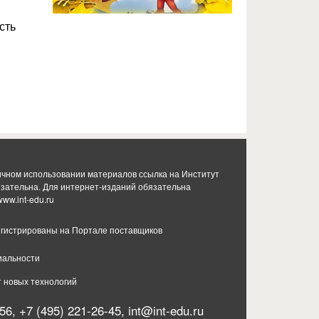
сть
ичном использовании материалов ссылка на Институт
язательна. Для интернет-изданий обязательна
www.int-edu.ru
гистрированы на Портале поставщиков
иальности
т новых технологий
56, +7 (495) 221-26-45,
int@int-edu.ru