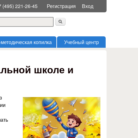
Меню пользователя
7 (495) 221-26-45
Регистрация
Вход
 поиска
-методическая копилка
Учебный центр
альной школе и
з
гии
лать