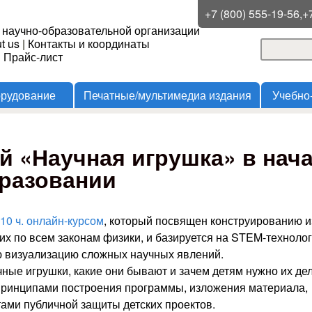
Перейти к основному
+7 (800) 555-19-56,+
 научно-образовательной организации
содержанию
t us
|
Контакты и координаты
Поиск
и Прайс-лист
Форма
орудование
Печатные/мультимедиа издания
Учебно
й «Научная игрушка» в нач
разовании
10 ч. онлайн-курсом
, который посвящен конструированию и
х по всем законам физики, и базируется на STEM-техноло
ую визуализацию сложных научных явлений.
чные игрушки, какие они бывают и зачем детям нужно их де
принципами построения программы, изложения материала,
ами публичной защиты детских проектов.