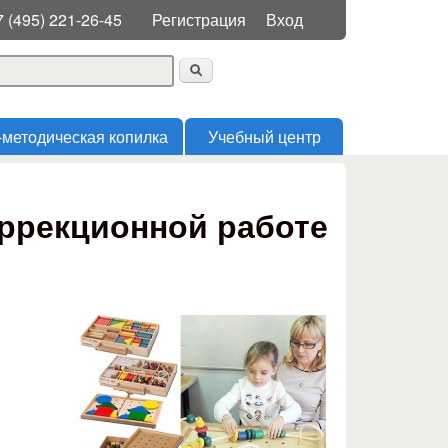
Меню пользователя
7 (495) 221-26-45
Регистрация
Вход
 поиска
-методическая копилка
Учебный центр
оррекционной работе