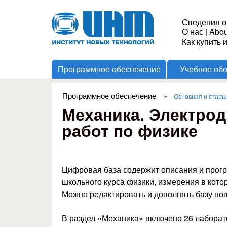
Институт
Сведения о
О нас
|
Abou
Новых
Как купить 
Программное обеспечение
Учебное об
Технологий
Программное обеспечение
»
Основная и стар
Вы здесь
Механика. Электро
работ по физике
Цифровая база содержит описания и прог
школьного курса физики, измерения в кот
Можно редактировать и дополнять базу но
В раздел «Механика» включено 26 лаборат