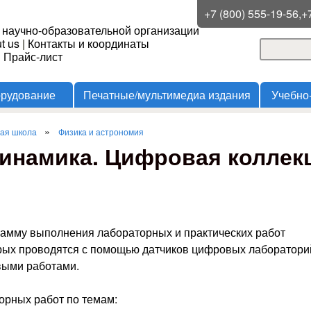
Перейти к основному
+7 (800) 555-19-56,+
 научно-образовательной организации
содержанию
t us
|
Контакты и координаты
Поиск
и Прайс-лист
Форма
орудование
Печатные/мультимедиа издания
Учебно
»
шая школа
Физика и астрономия
динамика. Цифровая коллек
рамму выполнения лабораторных и практических работ
орых проводятся с помощью датчиков цифровых лаборатори
выми работами.
орных работ по темам: