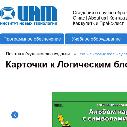
Пере
Институт
Сведения о научно-обра
О нас
|
About us
|
Контакт
Новых
Как купить и Прайс-лист
Программное обеспечение
Учебное оборудование
Технологий
Печатные/мультимедиа издания
»
Учебно-игровые пособия дл
Вы здесь
Карточки к Логическим б