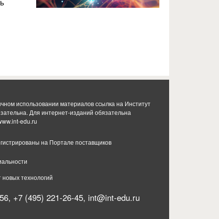
ь
ичном использовании материалов ссылка на Институт
язательна. Для интернет-изданий обязательна
www.int-edu.ru
гистрированы на Портале поставщиков
иальности
т новых технологий
56, +7 (495) 221-26-45,
int@int-edu.ru