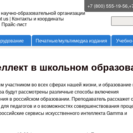
Перейти к основному
+7 (800) 555-19-56,+
 научно-образовательной организации
содержанию
t us
|
Контакты и координаты
Поиск
и Прайс-лист
Форма
орудование
Печатные/мультимедиа издания
Учебно
еллект в школьном образов
м участником во всех сферах нашей жизни, и образование 
ра будут рассмотрены различные способы включения
ения в российском образовании. Преподаватель расскажет 
для педагогов и о возможностях совершенствования проц
российские сервисы искусственного интеллекта Gamma и