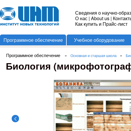
Пере
Институт
Сведения о научно-обра
О нас
|
About us
|
Контакт
Новых
Как купить и Прайс-лист
Программное обеспечение
Учебное оборудование
Технологий
Программное обеспечение
»
»
Основная и старшая школа
Би
Вы здесь
Биология (микрофотограф