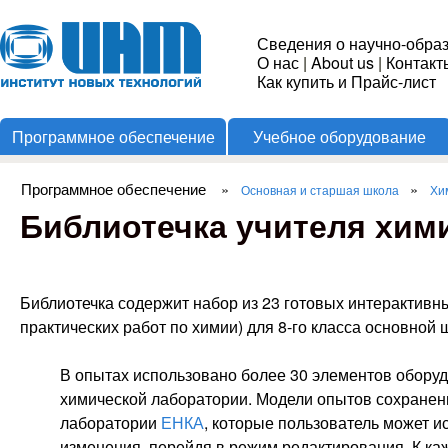
Пере
Институт
Сведения о научно-обра
О нас
|
About us
|
Контакт
Новых
Как купить и Прайс-лист
Программное обеспечение
Учебное оборудование
Технологий
Программное обеспечение
»
»
Основная и старшая школа
Хи
Вы здесь
Библиотечка учителя хим
Библиотечка содержит набор из 23 готовых интерактивн
практических работ по химии) для 8-го класса основной 
В опытах использовано более 30 элементов оборуд
химической лаборатории. Модели опытов сохранен
лаборатории
ЕНКА
, которые пользователь может и
изменения, перейдя в режим редактирования. К ка